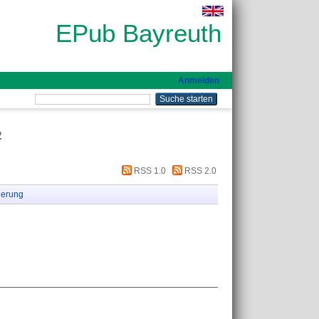
EPub Bayreuth
Anmelden
2
RSS 1.0
RSS 2.0
ierung