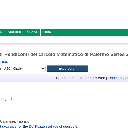
n
Statistik
Suche
Hilfe
ft: Rendiconti del Circolo Matematico di Palermo Series 
 nach oben ...
ls
Gruppieren nach:
Jahr
|
Person
|
Keine Grupp
nträge:
1
.
Catanese, Fabrizio
:
t syzygies for the Del Pezzo surface of degree 5.