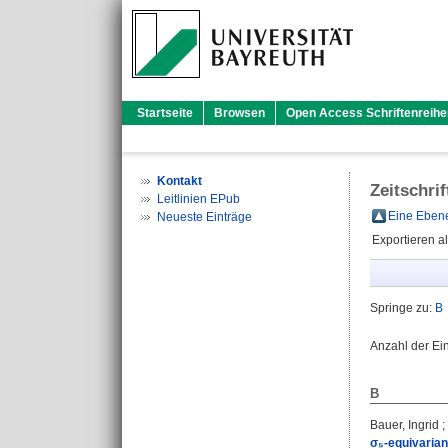
Startseite
Browsen
Open Access Schriftenreihe
Kontakt
Zeitschri
Leitlinien EPub
Eine Ebene
Neueste Einträge
Exportieren a
Springe zu:
B
Anzahl der Ei
B
Bauer, Ingrid
;
σ₅-equivarian