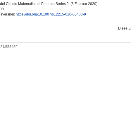
del Circolo Matematico di Palermo Series 2. (8 Februar 2020) .
09
gsversion:
https://doi.org/10.1007/s12215-020-00483-9
Diese L
0921/553450