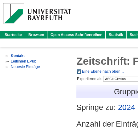
Startseite
Browsen
Open Access Schriftenreihen
Statistik
Suc
Kontakt
Zeitschrift:
Leitlinien EPub
Neueste Einträge
Eine Ebene nach oben ...
Exportieren als
Gruppi
Springe zu:
2024
Anzahl der Eintr