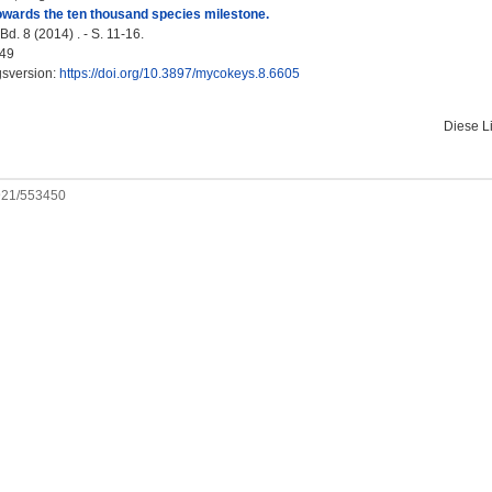
Towards the ten thousand species milestone.
d. 8 (2014) . - S. 11-16.
49
gsversion:
https://doi.org/10.3897/mycokeys.8.6605
Diese L
0921/553450