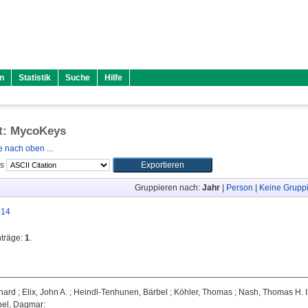
n
Statistik
Suche
Hilfe
ft: MycoKeys
 nach oben ...
ls
Gruppieren nach:
Jahr
|
Person
|
Keine Grupp
014
nträge:
1
.
hard
;
Elix, John A.
;
Heindl-Tenhunen, Bärbel
;
Köhler, Thomas
;
Nash, Thomas H. II
bel, Dagmar
: