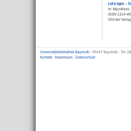
LIAS light – 
In:
MycoKeys. B
ISSN 1314-40
DOI der Verla
Universitätsbibliothek Bayreuth
- 95447 Bayreuth - Tel. 
Kontakt
-
Impressum
-
Datenschutz