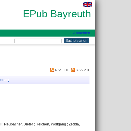
EPub Bayreuth
Anmelden
RSS 1.0
RSS 2.0
ierung
I
;
Neubacher, Dieter
;
Reichert, Wolfgang
;
Zedda,