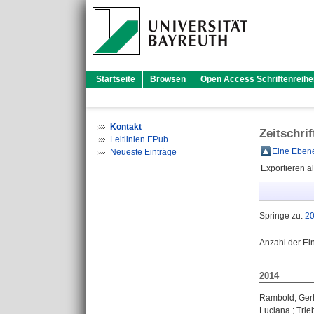
Startseite
Browsen
Open Access Schriftenreihe
Kontakt
Zeitschri
Leitlinien EPub
Eine Ebene
Neueste Einträge
Exportieren a
Springe zu:
2
Anzahl der Ei
2014
Rambold, Ger
Luciana
;
Trie