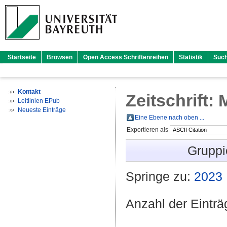
Startseite
Browsen
Open Access Schriftenreihen
Statistik
Suc
Kontakt
Zeitschrift
Leitlinien EPub
Neueste Einträge
Eine Ebene nach oben ...
Exportieren als
Gruppi
Springe zu:
2023
Anzahl der Eintr