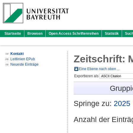
Startseite
Browsen
Open Access Schriftenreihen
Statistik
Suc
Kontakt
Zeitschrift:
Leitlinien EPub
Neueste Einträge
Eine Ebene nach oben ...
Exportieren als
Gruppi
Springe zu:
2025
Anzahl der Eintr