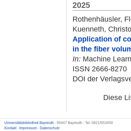
2025
Rothenhäusler, Fl
Kuenneth, Christ
Application of 
in the fiber volu
In:
Machine Learnin
ISSN 2666-8270
DOI der Verlagsv
Diese L
Universitätsbibliothek Bayreuth
- 95447 Bayreuth - Tel. 0921/553450
Kontakt
-
Impressum
-
Datenschutz