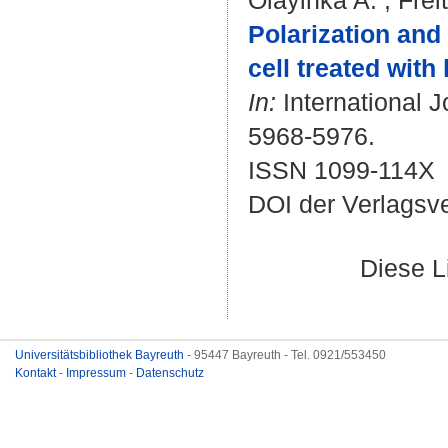
Olayinka A.
;
Frei
Polarization and 
cell treated with
In:
International J
5968-5976.
ISSN 1099-114X
DOI der Verlagsv
Diese L
Universitätsbibliothek Bayreuth
- 95447 Bayreuth - Tel. 0921/553450
Kontakt
-
Impressum
-
Datenschutz