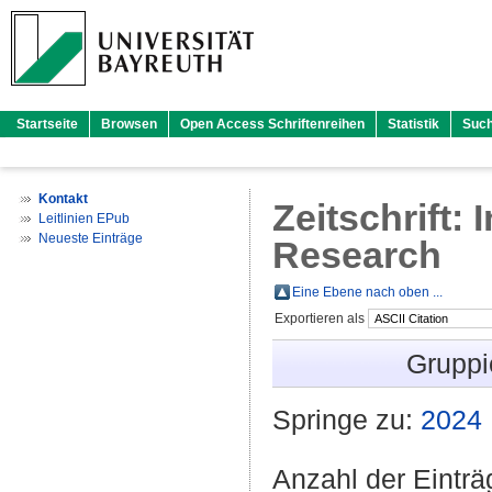
Startseite
Browsen
Open Access Schriftenreihen
Statistik
Suc
Kontakt
Zeitschrift:
Leitlinien EPub
Neueste Einträge
Research
Eine Ebene nach oben ...
Exportieren als
Gruppi
Springe zu:
2024
Anzahl der Eintr