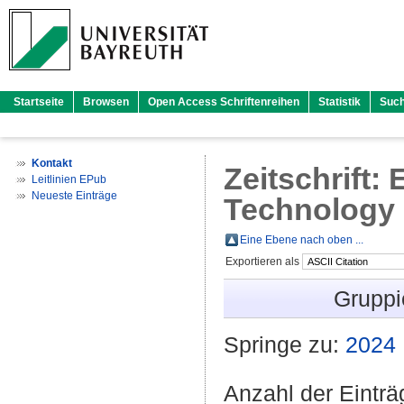
Startseite
Browsen
Open Access Schriftenreihen
Statistik
Suc
Kontakt
Zeitschrift:
Leitlinien EPub
Neueste Einträge
Technology
Eine Ebene nach oben ...
Exportieren als
Gruppi
Springe zu:
2024
Anzahl der Eintr