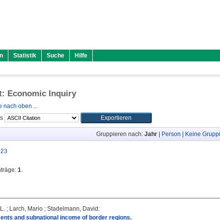
n
Statistik
Suche
Hilfe
ft: Economic Inquiry
 nach oben ...
ls
Gruppieren nach:
Jahr
|
Person
|
Keine Grupp
023
nträge:
1
.
L.
;
Larch, Mario
;
Stadelmann, David
:
nts and subnational income of border regions.