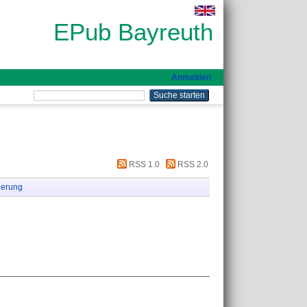
EPub Bayreuth
Anmelden
RSS 1.0
RSS 2.0
ierung