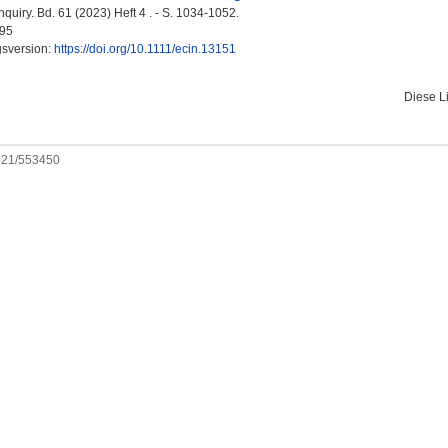
quiry. Bd. 61 (2023) Heft 4 . - S. 1034-1052.
95
gsversion:
https://doi.org/10.1111/ecin.13151
Diese L
0921/553450