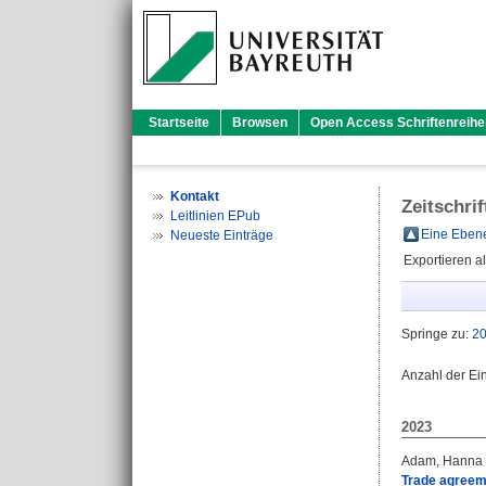
Startseite
Browsen
Open Access Schriftenreihe
Kontakt
Zeitschri
Leitlinien EPub
Eine Ebene
Neueste Einträge
Exportieren a
Springe zu:
2
Anzahl der Ei
2023
Adam, Hanna 
Trade agreeme