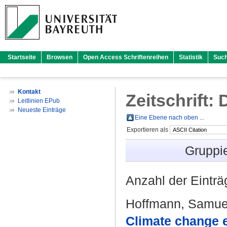
Startseite
Browsen
Open Access Schriftenreihen
Statistik
Suc
Kontakt
Zeitschrift: 
Leitlinien EPub
Neueste Einträge
Eine Ebene nach oben ...
Exportieren als
Gruppi
Anzahl der Eintr
Hoffmann, Samue
Climate change e