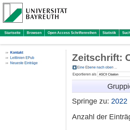
Startseite
Browsen
Open Access Schriftenreihen
Statistik
Suc
Kontakt
Zeitschrift:
Leitlinien EPub
Neueste Einträge
Eine Ebene nach oben ...
Exportieren als
Gruppi
Springe zu:
2022
Anzahl der Eintr