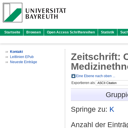
Startseite
Browsen
Open Access Schriftenreihen
Statistik
Suc
Kontakt
Zeitschrift: 
Leitlinien EPub
Neueste Einträge
Medizinethn
Eine Ebene nach oben ...
Exportieren als
Gruppi
Springe zu:
K
Anzahl der Eintr