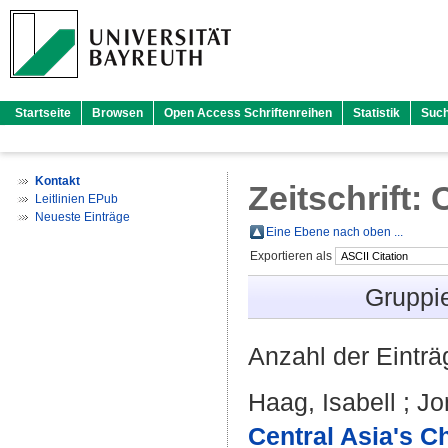
Startseite
Browsen
Open Access Schriftenreihen
Statistik
Suc
Kontakt
Zeitschrift: 
Leitlinien EPub
Neueste Einträge
Eine Ebene nach oben ...
Exportieren als
Gruppi
Anzahl der Eintr
Haag, Isabell
;
Jo
Central Asia's C