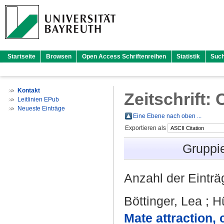
Startseite
Browsen
Open Access Schriftenreihen
Statistik
Suc
Kontakt
Zeitschrift
Leitlinien EPub
Neueste Einträge
Eine Ebene nach oben ...
Exportieren als
Gruppi
Anzahl der Eintr
Böttinger, Lea
;
Hü
Mate attraction,