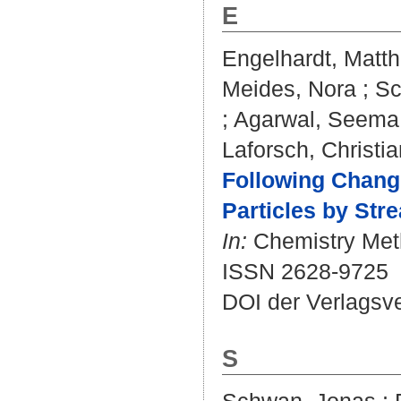
E
Engelhardt, Matth
Meides, Nora
;
Sc
;
Agarwal, Seema
Laforsch, Christia
Following Change
Particles by Str
In:
Chemistry Meth
ISSN 2628-9725
DOI der Verlagsv
S