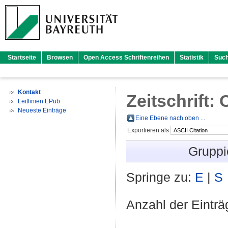
Startseite
Browsen
Open Access Schriftenreihen
Statistik
Suc
Kontakt
Zeitschrift:
Leitlinien EPub
Neueste Einträge
Eine Ebene nach oben ...
Exportieren als
Gruppi
Springe zu:
E
|
S
Anzahl der Eintr