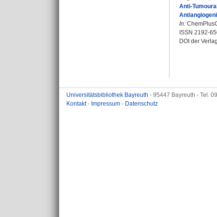
Anti-Tumoural
Antiangiogenic
In:
ChemPlusCh
ISSN 2192-65
DOI der Verla
Universitätsbibliothek Bayreuth
- 95447 Bayreuth - Tel. 
Kontakt
-
Impressum
-
Datenschutz