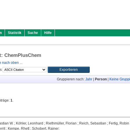
n
Statistik
Suche
Hilfe
ift: ChemPlusChem
 nach oben ...
ls
Gruppieren nach:
Jahr
|
Person
|
Keine Grupp
nträge:
1
.
astian W.
;
Köhler, Leonhard
;
Riethmüller, Florian
;
Reich, Sebastian
;
Fertig, Robin
rit
;
Kempe, Rhett
;
Schobert, Rainer
: