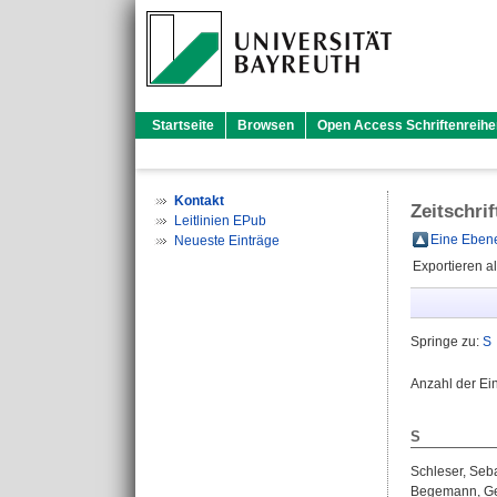
Startseite
Browsen
Open Access Schriftenreihe
Kontakt
Zeitschr
Leitlinien EPub
Eine Ebene
Neueste Einträge
Exportieren a
Springe zu:
S
Anzahl der Ei
S
Schleser, Seb
Begemann, Ger