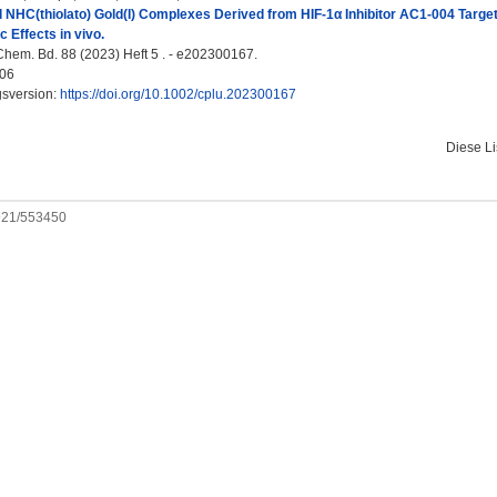
 NHC(thiolato) Gold(I) Complexes Derived from HIF-1α Inhibitor AC1-004 Targ
 Effects in vivo.
em. Bd. 88 (2023) Heft 5 . - e202300167.
06
gsversion:
https://doi.org/10.1002/cplu.202300167
Diese L
0921/553450