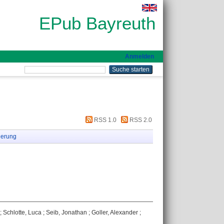
EPub Bayreuth
Anmelden
RSS 1.0
RSS 2.0
ierung
;
Schlotte, Luca
;
Seib, Jonathan
;
Goller, Alexander
;