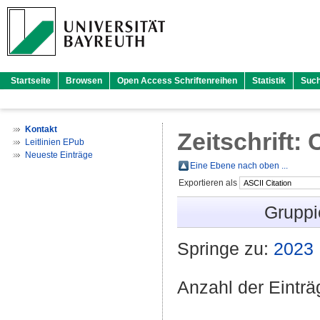
Startseite
Browsen
Open Access Schriftenreihen
Statistik
Suc
Kontakt
Zeitschrift: 
Leitlinien EPub
Neueste Einträge
Eine Ebene nach oben ...
Exportieren als
Gruppi
Springe zu:
2023
Anzahl der Eintr