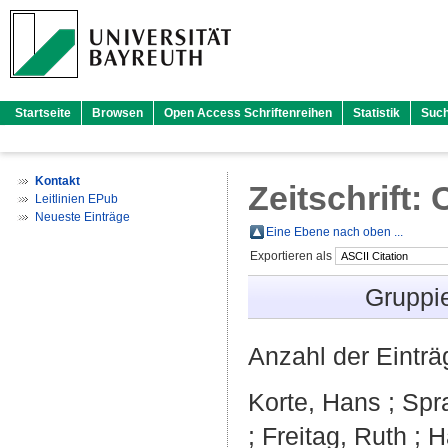
Startseite
Browsen
Open Access Schriftenreihen
Statistik
Suc
Kontakt
Zeitschrift:
Leitlinien EPub
Neueste Einträge
Eine Ebene nach oben ...
Exportieren als
Gruppi
Anzahl der Eintr
Korte, Hans
;
Spr
;
Freitag, Ruth
;
H