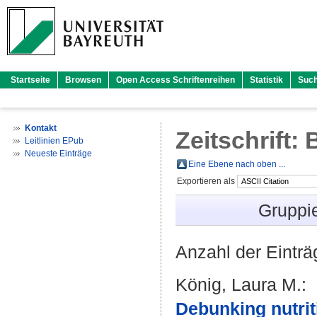
Startseite
Browsen
Open Access Schriftenreihen
Statistik
Suc
Kontakt
Zeitschrift:
Leitlinien EPub
Neueste Einträge
Eine Ebene nach oben ...
Exportieren als
Gruppi
Anzahl der Eintr
König, Laura M.
:
Debunking nutriti