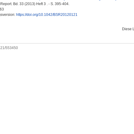
eport. Bd. 33 (2013) Heft 3 . - S. 395-404.
63
gsversion:
https://doi.org/10.1042/BSR20120121
Diese 
0921/553450