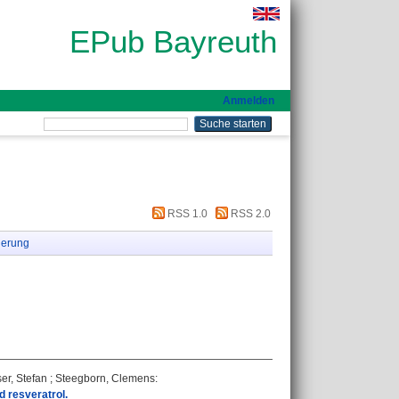
EPub Bayreuth
Anmelden
RSS 1.0
RSS 2.0
ierung
er, Stefan
;
Steegborn, Clemens
:
d resveratrol.