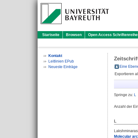
Startseite
Browsen
Open Access Schriftenreihe
Kontakt
Zeitschri
Leitlinien EPub
Eine Ebene
Neueste Einträge
Exportieren a
Springe zu:
L
Anzahl der Ei
L
Lakshminaras
Molecular arc