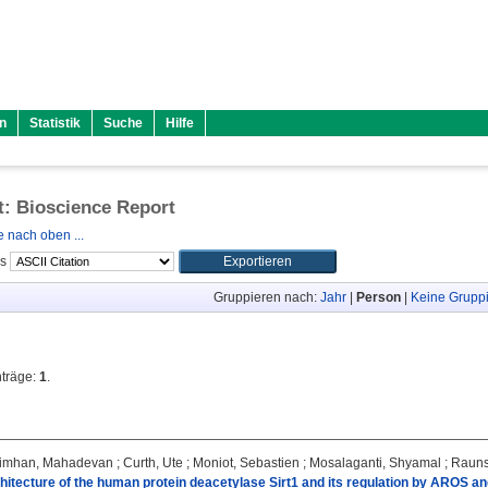
n
Statistik
Suche
Hilfe
ft: Bioscience Report
 nach oben ...
ls
Gruppieren nach:
Jahr
|
Person
|
Keine Grupp
nträge:
1
.
imhan, Mahadevan
;
Curth, Ute
;
Moniot, Sebastien
;
Mosalaganti, Shyamal
;
Rauns
hitecture of the human protein deacetylase Sirt1 and its regulation by AROS an