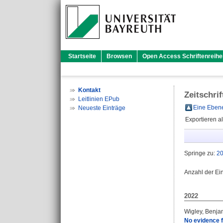
Startseite
Browsen
Open Access Schriftenreihe
Kontakt
Zeitschri
Leitlinien EPub
Eine Ebene
Neueste Einträge
Exportieren a
Springe zu:
2
Anzahl der Ei
2022
Wigley, Benja
No evidence f