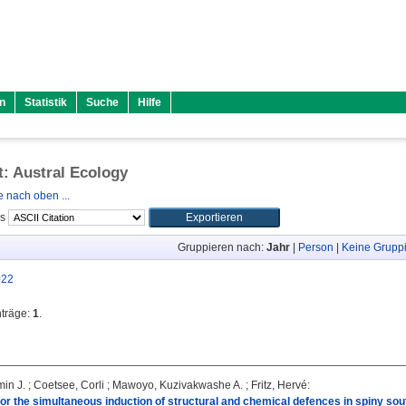
n
Statistik
Suche
Hilfe
ft: Austral Ecology
 nach oben ...
ls
Gruppieren nach:
Jahr
|
Person
|
Keine Grupp
022
nträge:
1
.
min J.
;
Coetsee, Corli
;
Mawoyo, Kuzivakwashe A.
;
Fritz, Hervé
:
or the simultaneous induction of structural and chemical defences in spiny so