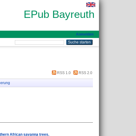
EPub Bayreuth
Anmelden
RSS 1.0
RSS 2.0
ierung
uthern African savanna trees.