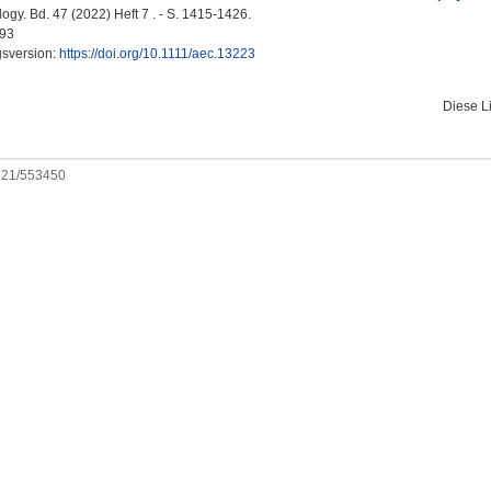
ogy. Bd. 47 (2022) Heft 7 . - S. 1415-1426.
93
gsversion:
https://doi.org/10.1111/aec.13223
Diese L
0921/553450