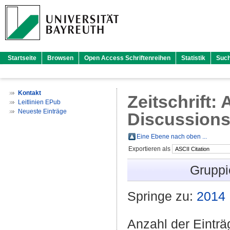
Startseite
Browsen
Open Access Schriftenreihen
Statistik
Suc
Kontakt
Zeitschrift
Leitlinien EPub
Neueste Einträge
Discussion
Eine Ebene nach oben ...
Exportieren als
Gruppi
Springe zu:
2014
Anzahl der Eintr