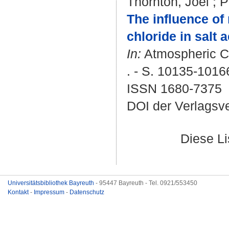
Thornton, Joel
;
P
The influence of
chloride in salt 
In:
Atmospheric Ch
. - S. 10135-1016
ISSN 1680-7375
DOI der Verlagsv
Diese L
Universitätsbibliothek Bayreuth
- 95447 Bayreuth - Tel. 0921/553450
Kontakt
-
Impressum
-
Datenschutz