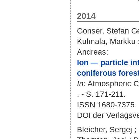
2014
Gonser, Stefan G
Kulmala, Markku
Andreas
:
Ion — particle in
coniferous forest
In:
Atmospheric Ch
. - S. 171-211.
ISSN 1680-7375
DOI der Verlagsv
Bleicher, Sergej
;