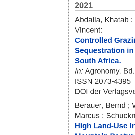
2021
Abdalla, Khatab
;
Vincent
:
Controlled Graz
Sequestration in
South Africa.
In:
Agronomy. Bd. 1
ISSN 2073-4395
DOI der Verlagsv
Berauer, Bernd
;
Marcus
;
Schuckn
High Land-Use In