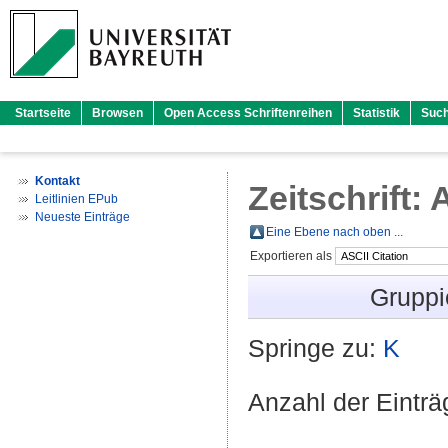
Startseite
Browsen
Open Access Schriftenreihen
Statistik
Suc
Kontakt
Zeitschrift:
Leitlinien EPub
Neueste Einträge
Eine Ebene nach oben ...
Exportieren als
Gruppi
Springe zu:
K
Anzahl der Eintr