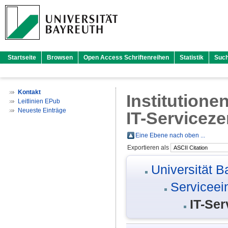
Startseite
Browsen
Open Access Schriftenreihen
Statistik
Suc
Kontakt
Institutione
Leitlinien EPub
Neueste Einträge
IT-Servicez
Eine Ebene nach oben ...
Exportieren als
Universität B
Serviceei
IT-Se