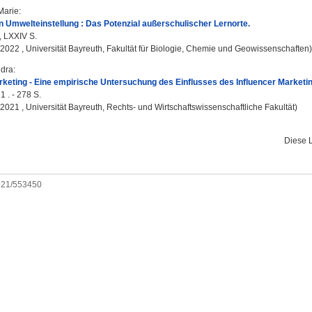
Marie
:
 Umwelteinstellung : Das Potenzial außerschulischer Lernorte.
5, LXXIV S.
, 2022 , Universität Bayreuth, Fakultät für Biologie, Chemie und Geowissenschaften)
ndra
:
rketing - Eine empirische Untersuchung des Einflusses des Influencer Marketin
1 . - 278 S.
, 2021 , Universität Bayreuth, Rechts- und Wirtschaftswissenschaftliche Fakultät)
Diese 
0921/553450