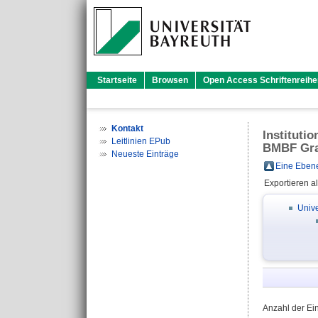
Startseite
Browsen
Open Access Schriftenreihe
Kontakt
Instituti
Leitlinien EPub
BMBF Gra
Neueste Einträge
Eine Ebene
Exportieren a
Unive
Anzahl der Ei