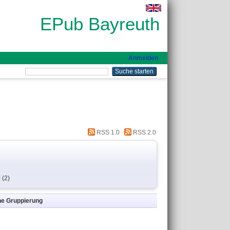
EPub Bayreuth
Anmelden
RSS 1.0
RSS 2.0
)
(2)
ne Gruppierung