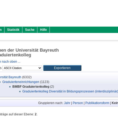
n
Statistik
Suche
Hilfe
onen der Universität Bayreuth
duiertenkolleg
 nach oben ...
ls
rsität Bayreuth
(6332)
Graduierteneinrichtungen
(1123)
BMBF Graduiertenkolleg
(2)
Graduiertenkolleg Diversität in Bildungsprozessen (interdisziplinär
Gruppieren nach:
Jahr
|
Person
|
Publikationsform
|
Kei
nträge auf dieser Ebene:
2
.