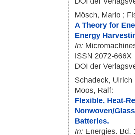
DOI der Verlagsv
Mösch, Mario
;
Fi
A Theory for Ene
Energy Harvesti
In:
Micromachines. 
ISSN 2072-666X
DOI der Verlagsv
Schadeck, Ulrich
Moos, Ralf
:
Flexible, Heat-R
Nonwoven/Glass P
Batteries.
In:
Energies. Bd. 1