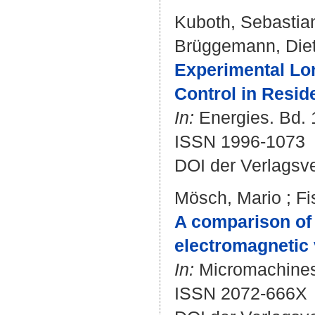
Kuboth, Sebastia
Brüggemann, Diet
Experimental Lon
Control in Resid
In:
Energies. Bd. 1
ISSN 1996-1073
DOI der Verlagsv
Mösch, Mario
;
Fi
A comparison of 
electromagnetic
In:
Micromachines.
ISSN 2072-666X