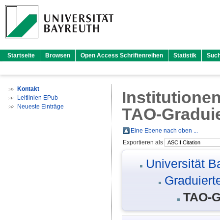
Startseite
Browsen
Open Access Schriftenreihen
Statistik
Suc
Kontakt
Institutione
Leitlinien EPub
Neueste Einträge
TAO-Graduie
Eine Ebene nach oben ...
Exportieren als
Universität B
Graduiert
TAO-G