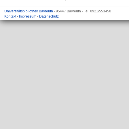
Universitätsbibliothek Bayreuth
- 95447 Bayreuth - Tel. 0921/553450
Kontakt
-
Impressum
-
Datenschutz