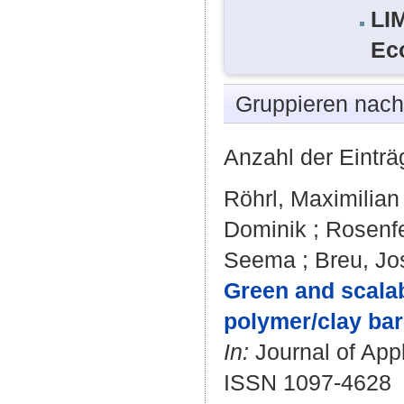
LI
Ec
Gruppieren nac
Anzahl der Einträ
Röhrl, Maximilian
Dominik
;
Rosenfe
Seema
;
Breu, Jo
Green and scalab
polymer/clay barr
In:
Journal of Appl
ISSN 1097-4628