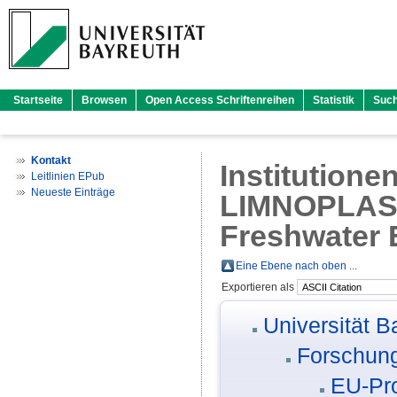
Startseite
Browsen
Open Access Schriftenreihen
Statistik
Suc
Kontakt
Institutione
Leitlinien EPub
Neueste Einträge
LIMNOPLAST 
Freshwater 
Eine Ebene nach oben ...
Exportieren als
Universität B
Forschung
EU-Pro