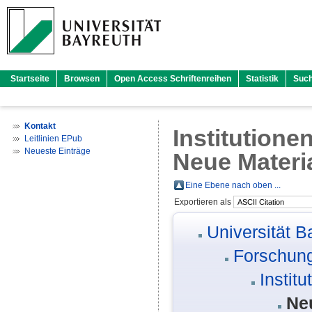
Startseite
Browsen
Open Access Schriftenreihen
Statistik
Suc
Kontakt
Institutione
Leitlinien EPub
Neueste Einträge
Neue Materi
Eine Ebene nach oben ...
Exportieren als
Universität B
Forschung
Instit
Ne