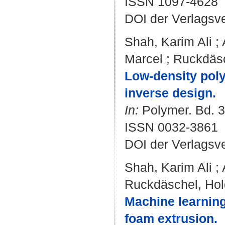
ISSN 1097-4628
DOI der Verlagsv
Shah, Karim Ali
;
Marcel
;
Ruckdäsc
Low-density pol
inverse design.
In:
Polymer. Bd. 3
ISSN 0032-3861
DOI der Verlagsv
Shah, Karim Ali
;
Ruckdäschel, Hol
Machine learning
foam extrusion.