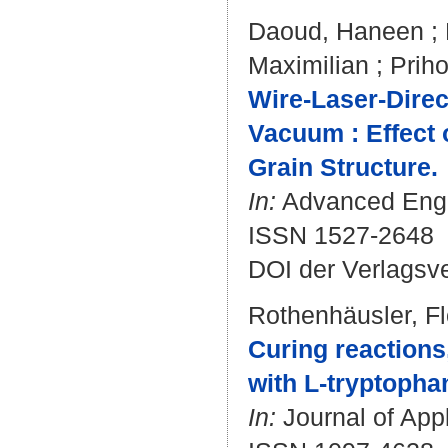
Daoud, Haneen
;
Maximilian
;
Prih
Wire-Laser-Direc
Vacuum : Effect 
Grain Structure.
In:
Advanced Engin
ISSN 1527-2648
DOI der Verlagsv
Rothenhäusler, Fl
Curing reactions,
with L-tryptopha
In:
Journal of Appl