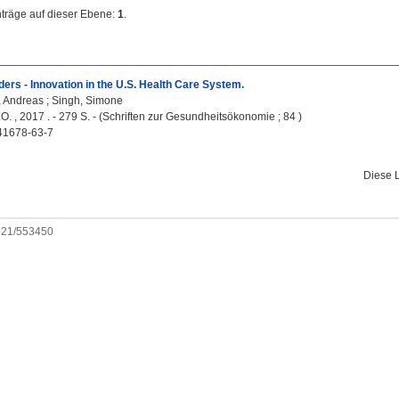
nträge auf dieser Ebene:
1
.
ers - Innovation in the U.S. Health Care System.
 Andreas
;
Singh, Simone
.O. , 2017 . - 279 S. - (Schriften zur Gesundheitsökonomie ; 84 )
41678-63-7
Diese 
0921/553450