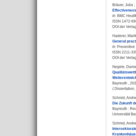
Bräuer, Julia
;
Effectiveness
In:
BMC Health 
ISSN 1472-69
DOI der Verla
Haderer, Mari
General pract
In:
Preventive 
ISSN 2211-33
DOI der Verla
Negele, Danie
Qualitätswett
Weiterentwic
Bayreuth , 202
( Dissertation
Schmid, Andr
Die Zukunft d
Bayreuth : Rec
Universität Bay
Schmid, Andr
Intersektoral
Krankenhäuse