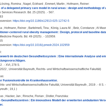
Lörzing, Romina
;
Nagel, Eckhard
;
Emmert, Martin
;
Hofmann, Reiner
:
 of a delegated primary care model in rural areas : design and methodology of a
Services Research. Bd. 25 (2025) . - 567.
63
gsversion:
https://doi.org/10.1186/s12913-025-12742-5
ka
;
Hofmann, Reiner
;
Bartelmeß, Tina
;
König, Laura M.
;
Betz, Constanze
;
Al Masr
itioner-centered rural obesity management : Design, protocol and baseline da
Medicine Reports. Bd. 49 (2025) . - 102959.
55
gsversion:
https://doi.org/10.1016/j.pmedr.2024.102959
l
:
bewerb im deutschen Gesundheitssystem : Eine internationale Analyse und em
klungsvorschlägen.
2 . - XVI, 278 S.
, 2022 , Universität Bayreuth, Rechts- und Wirtschaftswissenschaftliche Fakultät)
eas
:
er Fusionskontrolle im Krankenhaussektor.
hts- und Wirtschaftswissenschaftliche Fakultät, Universität Bayreuth , 2019 . - 8 S.
reuth ; 19,1 )
eas
;
Hacker, Jan
;
Rinsche, Florian
;
Distler, Franziska
:
e Gesundheitszentren : Ein innovatives Modell der erweiterten ambulanten Vers
r.