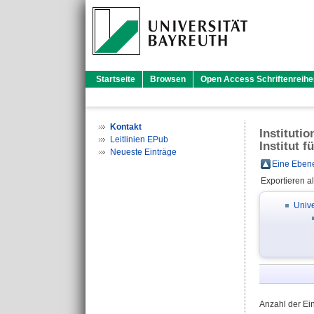
Startseite
Browsen
Open Access Schriftenreihe
Kontakt
Instituti
Leitlinien EPub
Institut 
Neueste Einträge
Eine Ebene
Exportieren a
Unive
Anzahl der Ei