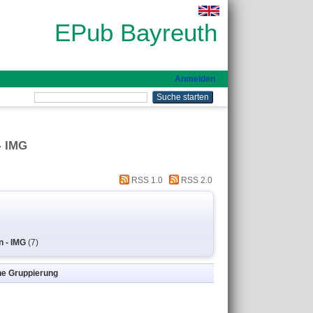
EPub Bayreuth
Anmelden
- IMG
RSS 1.0
RSS 2.0
n - IMG
(7)
ne Gruppierung