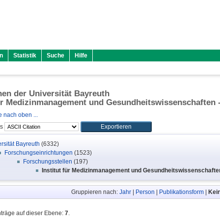
n
Statistik
Suche
Hilfe
onen der Universität Bayreuth
für Medizinmanagement und Gesundheitswissenschaften 
 nach oben ...
ls
rsität Bayreuth
(6332)
Forschungseinrichtungen
(1523)
Forschungsstellen
(197)
Institut für Medizinmanagement und Gesundheitswissenschafte
Gruppieren nach:
Jahr
|
Person
|
Publikationsform
|
Kei
nträge auf dieser Ebene:
7
.