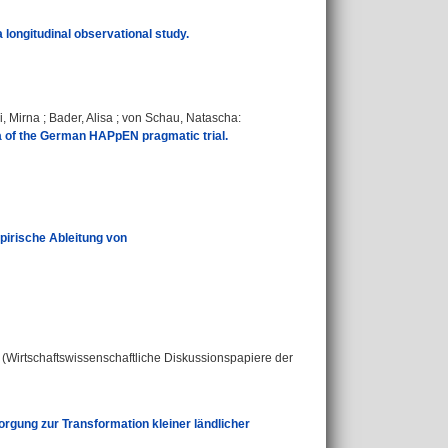
 longitudinal observational study.
i, Mirna
;
Bader, Alisa
;
von Schau, Natascha
:
ta of the German HAPpEN pragmatic trial.
pirische Ableitung von
 - (Wirtschaftswissenschaftliche Diskussionspapiere der
orgung zur Transformation kleiner ländlicher