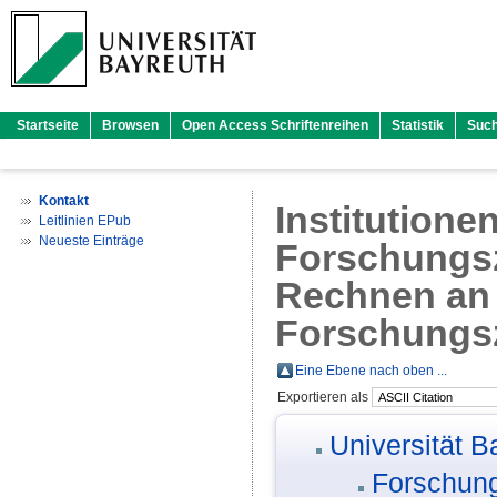
Startseite
Browsen
Open Access Schriftenreihen
Statistik
Suc
Kontakt
Institutione
Leitlinien EPub
Neueste Einträge
Forschungsz
Rechnen an 
Forschungs
Eine Ebene nach oben ...
Exportieren als
Universität B
Forschung