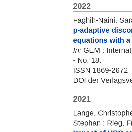
2022
Faghih-Naini, Sar
p-adaptive disco
equations with a 
In:
GEM : Internat
- No. 18.
ISSN 1869-2672
DOI der Verlagsv
2021
Lange, Christoph
Stephan
;
Rieg, F