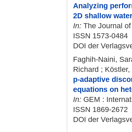
Analyzing perfor
2D shallow water
In:
The Journal of
ISSN 1573-0484
DOI der Verlagsv
Faghih-Naini, Sar
Richard
;
Köstler,
p-adaptive disco
equations on he
In:
GEM : Internat
ISSN 1869-2672
DOI der Verlagsv