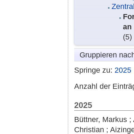
Zentra
Fo
an
(5)
Gruppieren nac
Springe zu:
2025
Anzahl der Einträ
2025
Büttner, Markus
;
Christian
;
Aizing