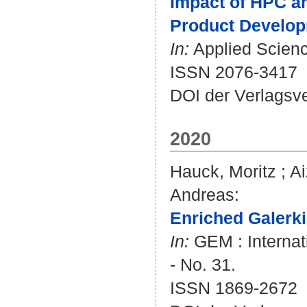
Impact of HPC a
Product Develop
In:
Applied Science
ISSN 2076-3417
DOI der Verlagsv
2020
Hauck, Moritz
;
Ai
Andreas
:
Enriched Galerki
In:
GEM : Internat
- No. 31.
ISSN 1869-2672