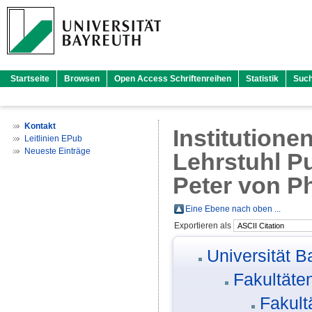
Startseite
Browsen
Open Access Schriftenreihen
Statistik
Suc
Kontakt
Institutione
Leitlinien EPub
Neueste Einträge
Lehrstuhl Pub
Peter von P
Eine Ebene nach oben ...
Exportieren als
Universität B
Fakultäte
Fakult