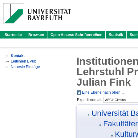
Startseite
Browsen
Open Access Schriftenreihen
Statistik
Suc
Kontakt
Institutione
Leitlinien EPub
Neueste Einträge
Lehrstuhl Pr
Julian Fink
Eine Ebene nach oben ...
Exportieren als
Universität B
Fakultäte
Kultur