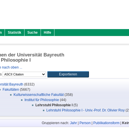
n
Statistik
Suche
Hilfe
onen der Universität Bayreuth
 Philosophie I
 nach oben ...
ls
rsität Bayreuth
(6332)
Fakultäten
(5667)
Kulturwissenschaftliche Fakultät
(358)
Institut für Philosophie
(44)
Lehrstuhl Philosophie I
(5)
Lehrstuhl Philosophie I - Univ.-Prof. Dr. Olivier Roy
(2
Gruppieren nach:
Jahr
|
Person
|
Publikationsform
|
Kei