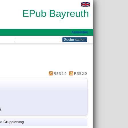
EPub Bayreuth
Anmelden
RSS 1.0
RSS 2.0
)
ne Gruppierung