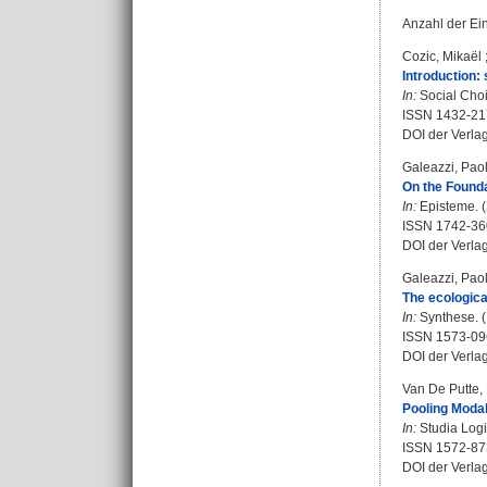
Anzahl der Ei
Cozic, Mikaël
Introduction:
In:
Social Choi
ISSN 1432-2
DOI der Verla
Galeazzi, Pao
On the Founda
In:
Episteme. (2
ISSN 1742-36
DOI der Verla
Galeazzi, Pao
The ecological
In:
Synthese. (
ISSN 1573-09
DOI der Verla
Van De Putte, 
Pooling Modal
In:
Studia Logi
ISSN 1572-87
DOI der Verla