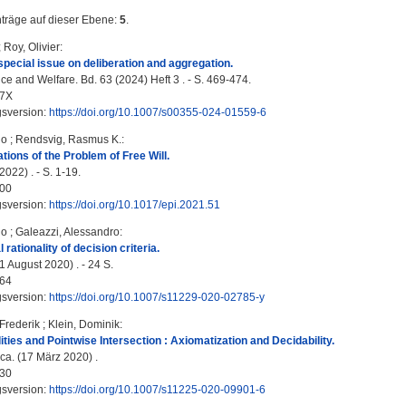
nträge auf dieser Ebene:
5
.
;
Roy, Olivier
:
 special issue on deliberation and aggregation.
ce and Welfare. Bd. 63 (2024) Heft 3 . - S. 469-474.
17X
gsversion:
https://doi.org/10.1007/s00355-024-01559-6
lo
;
Rendsvig, Rasmus K.
:
tions of the Problem of Free Will.
022) . - S. 1-19.
00
gsversion:
https://doi.org/10.1017/epi.2021.51
lo
;
Galeazzi, Alessandro
:
 rationality of decision criteria.
1 August 2020) . - 24 S.
64
gsversion:
https://doi.org/10.1007/s11229-020-02785-y
Frederik
;
Klein, Dominik
:
ities and Pointwise Intersection : Axiomatization and Decidability.
ca. (17 März 2020) .
30
gsversion:
https://doi.org/10.1007/s11225-020-09901-6