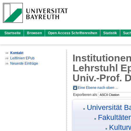
Startseite
Browsen
Open Access Schriftenreihen
Statistik
Suc
Kontakt
Institutione
Leitlinien EPub
Neueste Einträge
Lehrstuhl E
Univ.-Prof. 
Eine Ebene nach oben ...
Exportieren als
Universität B
Fakultäte
Kultur