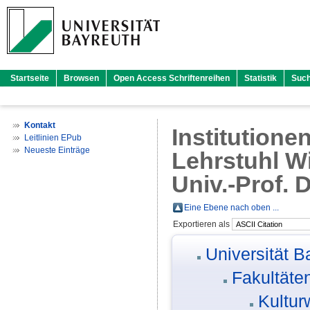
Startseite
Browsen
Open Access Schriftenreihen
Statistik
Suc
Kontakt
Institutione
Leitlinien EPub
Neueste Einträge
Lehrstuhl Wi
Univ.-Prof. 
Eine Ebene nach oben ...
Exportieren als
Universität B
Fakultäte
Kultur