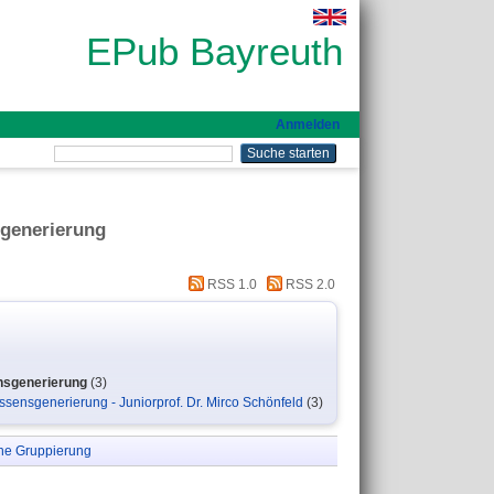
EPub Bayreuth
Anmelden
sgenerierung
RSS 1.0
RSS 2.0
ensgenerierung
(3)
ssensgenerierung - Juniorprof. Dr. Mirco Schönfeld
(3)
ne Gruppierung