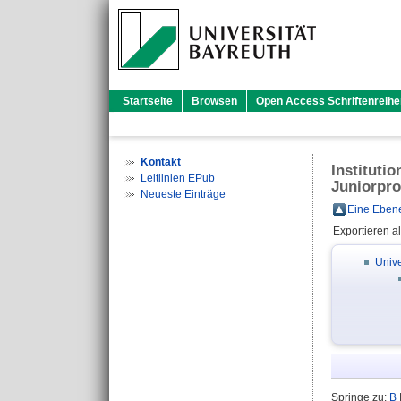
Startseite
Browsen
Open Access Schriftenreihe
Kontakt
Instituti
Leitlinien EPub
Juniorpro
Neueste Einträge
Eine Ebene
Exportieren a
Unive
Springe zu:
B