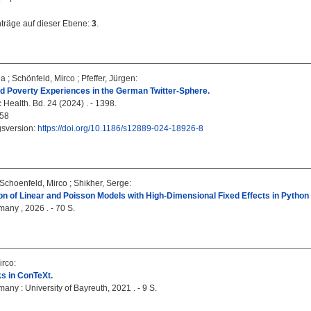
nträge auf dieser Ebene:
3
.
na
;
Schönfeld, Mirco
;
Pfeffer, Jürgen
:
d Poverty Experiences in the German Twitter-Sphere.
Health. Bd. 24 (2024) . - 1398.
58
gsversion:
https://doi.org/10.1186/s12889-024-18926-8
Schoenfeld, Mirco
;
Shikher, Serge
:
on of Linear and Poisson Models with High-Dimensional Fixed Effects in Pytho
any , 2026 . - 70 S.
irco
:
s in ConTeXt.
any : University of Bayreuth, 2021 . - 9 S.