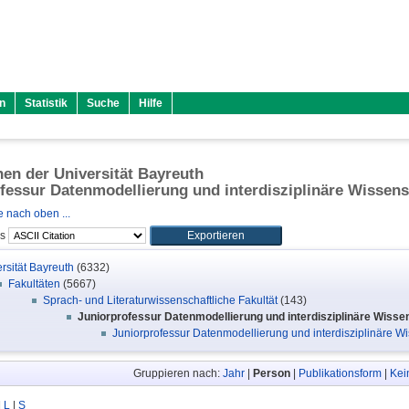
n
Statistik
Suche
Hilfe
onen der Universität Bayreuth
fessur Datenmodellierung und interdisziplinäre Wissen
 nach oben ...
ls
rsität Bayreuth
(6332)
Fakultäten
(5667)
Sprach- und Literaturwissenschaftliche Fakultät
(143)
Juniorprofessur Datenmodellierung und interdisziplinäre Wiss
Juniorprofessur Datenmodellierung und interdisziplinäre Wi
Gruppieren nach:
Jahr
|
Person
|
Publikationsform
|
Kei
|
L
|
S