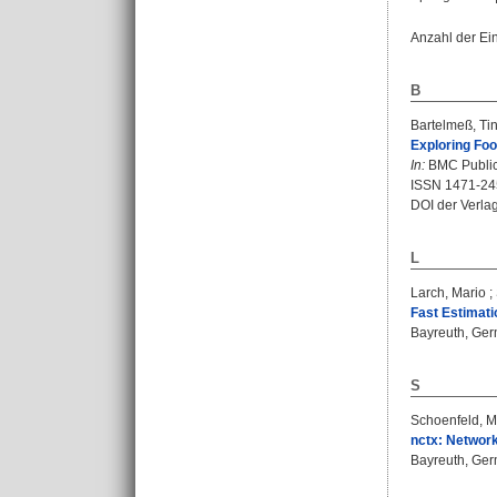
Anzahl der Ei
B
Bartelmeß, Ti
Exploring Foo
In:
BMC Public 
ISSN 1471-24
DOI der Verla
L
Larch, Mario
;
Fast Estimati
Bayreuth, Germ
S
Schoenfeld, M
nctx: Network
Bayreuth, Germ