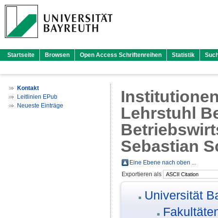
Startseite
Browsen
Open Access Schriftenreihen
Statistik
Suc
Kontakt
Institutione
Leitlinien EPub
Neueste Einträge
Lehrstuhl Be
Betriebswirt
Sebastian S
Eine Ebene nach oben ...
Exportieren als
Universität B
Fakultäte