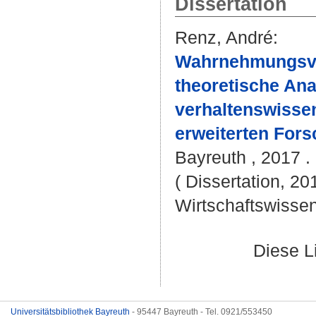
Dissertation
Renz, André
:
Wahrnehmungsver
theoretische Ana
verhaltenswisse
erweiterten For
Bayreuth , 2017 . 
( Dissertation, 20
Wirtschaftswissen
Diese L
Universitätsbibliothek Bayreuth
- 95447 Bayreuth - Tel. 0921/553450