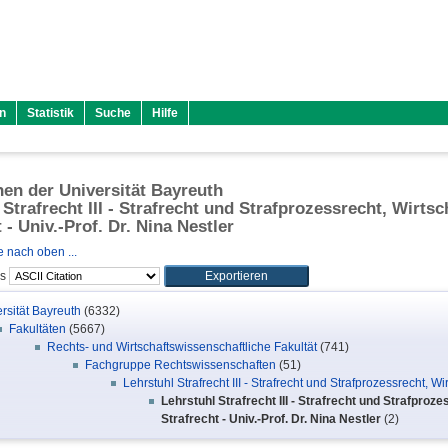
n
Statistik
Suche
Hilfe
onen der Universität Bayreuth
 Strafrecht III - Strafrecht und Strafprozessrecht, Wirtsc
 - Univ.-Prof. Dr. Nina Nestler
 nach oben ...
ls
rsität Bayreuth
(6332)
Fakultäten
(5667)
Rechts- und Wirtschaftswissenschaftliche Fakultät
(741)
Fachgruppe Rechtswissenschaften
(51)
Lehrstuhl Strafrecht III - Strafrecht und Strafprozessrecht, Wi
Lehrstuhl Strafrecht III - Strafrecht und Strafproz
Strafrecht - Univ.-Prof. Dr. Nina Nestler
(2)