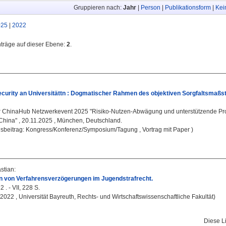
Gruppieren nach:
Jahr
|
Person
|
Publikationsform
|
Kei
025
|
2022
nträge auf dieser Ebene:
2
.
curity an Universitättn : Dogmatischer Rahmen des objektiven Sorgfaltsmaßs
:
ChinaHub Netzwerkevent 2025 "Risiko-Nutzen-Abwägung und unterstützende Pro
 China" , 20.11.2025 , München, Deutschland.
gsbeitrag: Kongress/Konferenz/Symposium/Tagung , Vortrag mit Paper )
stian
:
 von Verfahrensverzögerungen im Jugendstrafrecht.
 . - VII, 228 S.
, 2022 , Universität Bayreuth, Rechts- und Wirtschaftswissenschaftliche Fakultät)
Diese L