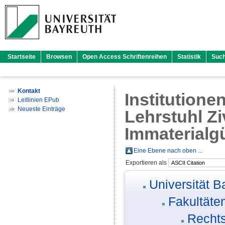
Startseite
Browsen
Open Access Schriftenreihen
Statistik
Suc
Kontakt
Institutione
Leitlinien EPub
Neueste Einträge
Lehrstuhl Zi
Immaterialgü
Eine Ebene nach oben ...
Exportieren als
Universität B
Fakultäte
Rechts