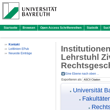
Startseite
Browsen
Open Access Schriftenreihen
Statistik
Suc
Kontakt
Institutione
Leitlinien EPub
Neueste Einträge
Lehrstuhl Zi
Rechtsgesch
Eine Ebene nach oben ...
Exportieren als
Universität B
Fakultäte
Rechts