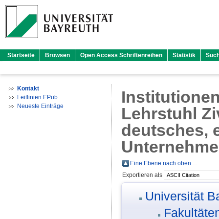
Startseite
Browsen
Open Access Schriftenreihen
Statistik
Suc
Kontakt
Institutione
Leitlinien EPub
Neueste Einträge
Lehrstuhl Zi
deutsches, 
Unternehmen
Eine Ebene nach oben ...
Exportieren als
Universität B
Fakultäte