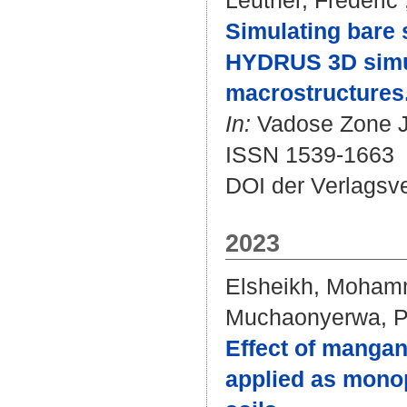
Leuther, Frederic
Simulating bare 
HYDRUS 3D simul
macrostructures
In:
Vadose Zone Jo
ISSN 1539-1663
DOI der Verlagsv
2023
Elsheikh, Moham
Muchaonyerwa, P
Effect of mangan
applied as mono