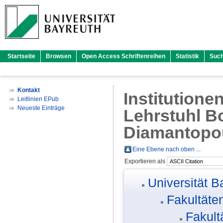
Startseite
Browsen
Open Access Schriftenreihen
Statistik
Suc
Kontakt
Institutione
Leitlinien EPub
Neueste Einträge
Lehrstuhl Bo
Diamantopo
Eine Ebene nach oben ...
Exportieren als
Universität B
Fakultäte
Fakult