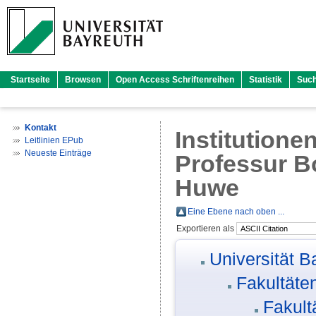
Startseite
Browsen
Open Access Schriftenreihen
Statistik
Suc
Kontakt
Institutione
Leitlinien EPub
Neueste Einträge
Professur Bo
Huwe
Eine Ebene nach oben ...
Exportieren als
Universität B
Fakultäte
Fakult