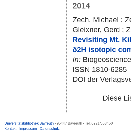
2014
Zech, Michael
;
Z
Gleixner, Gerd
;
Z
Revisiting Mt. Ki
δ2H isotopic com
In:
Biogeosciences
ISSN 1810-6285
DOI der Verlagsv
Diese L
Universitätsbibliothek Bayreuth
- 95447 Bayreuth - Tel. 0921/553450
Kontakt
-
Impressum
-
Datenschutz