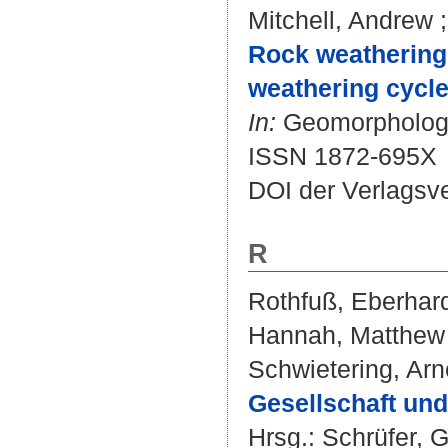
Mitchell, Andrew
Rock weathering 
weathering cycle
In:
Geomorphology.
ISSN 1872-695X
DOI der Verlagsv
R
Rothfuß, Eberhar
Hannah, Matthew
Schwietering, Arn
Gesellschaft un
Hrsg.:
Schrüfer, G