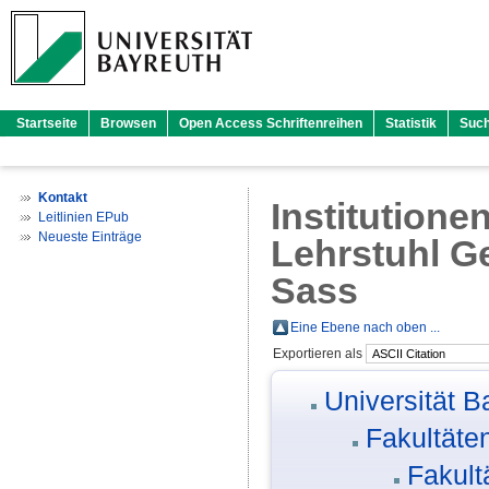
Startseite
Browsen
Open Access Schriftenreihen
Statistik
Suc
Kontakt
Institutione
Leitlinien EPub
Neueste Einträge
Lehrstuhl Ge
Sass
Eine Ebene nach oben ...
Exportieren als
Universität B
Fakultäte
Fakult