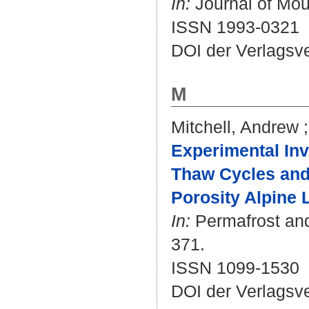
In:
Journal of Moun
ISSN 1993-0321
DOI der Verlagsv
M
Mitchell, Andrew
Experimental In
Thaw Cycles and 
Porosity Alpine 
In:
Permafrost and 
371.
ISSN 1099-1530
DOI der Verlagsv