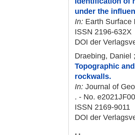
Identification of
under the influen
In:
Earth Surface 
ISSN 2196-632X
DOI der Verlagsv
Draebing, Daniel
Topographic and 
rockwalls.
In:
Journal of Geo
. - No. e2021JF0
ISSN 2169-9011
DOI der Verlagsv