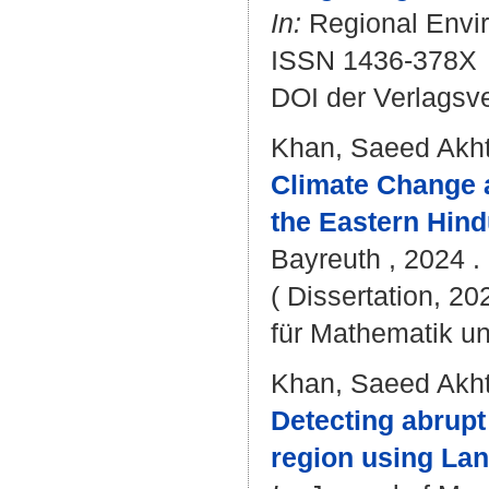
In:
Regional Envir
ISSN 1436-378X
DOI der Verlagsv
Khan, Saeed Akht
Climate Change a
the Eastern Hin
Bayreuth , 2024 . 
( Dissertation, 2
für Mathematik u
Khan, Saeed Akht
Detecting abrupt
region using Lan