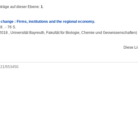
nträge auf dieser Ebene:
1
.
hange : Firms, institutions and the regional economy.
 . - 76 S.
, 2018 , Universität Bayreuth, Fakultät für Biologie, Chemie und Geowissenschaften)
Diese L
0921/553450