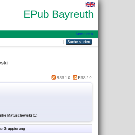
EPub Bayreuth
Anmelden
wski
RSS 1.0
RSS 2.0
. Anke Matuschewski
(1)
ne Gruppierung