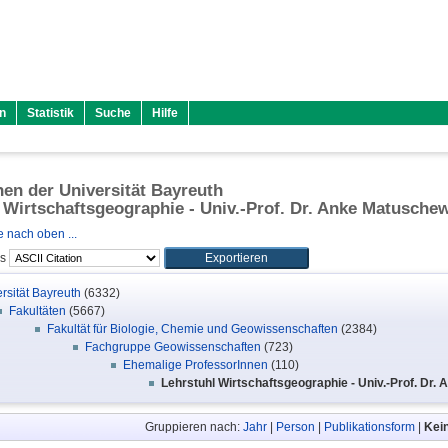
n
Statistik
Suche
Hilfe
onen der Universität Bayreuth
 Wirtschaftsgeographie - Univ.-Prof. Dr. Anke Matusche
 nach oben ...
ls
rsität Bayreuth
(6332)
Fakultäten
(5667)
Fakultät für Biologie, Chemie und Geowissenschaften
(2384)
Fachgruppe Geowissenschaften
(723)
Ehemalige ProfessorInnen
(110)
Lehrstuhl Wirtschaftsgeographie - Univ.-Prof. Dr
Gruppieren nach:
Jahr
|
Person
|
Publikationsform
|
Kei