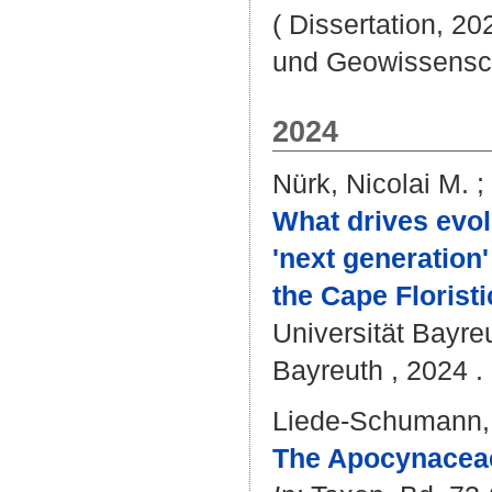
( Dissertation, 20
und Geowissensc
2024
Nürk, Nicolai M.
;
What drives evolu
'next generation
the Cape Florist
Universität Bayre
Bayreuth , 2024 . 
Liede-Schumann, 
The Apocynaceae