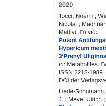
2020
Tocci, Noemi
;
We
Nicolai
;
Madriñán
Mattivi, Fulvio
:
Potent Antifunga
Hypericum mexic
3′Prenyl Uliginos
In:
Metabolites. B
ISSN 2218-1989
DOI der Verlagsv
Liede-Schumann, 
J.
;
Meve, Ulrich