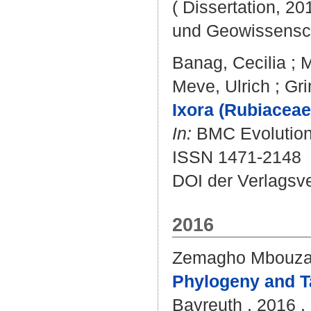
( Dissertation, 20
und Geowissensc
Banag, Cecilia
;
M
Meve, Ulrich
;
Gr
Ixora (Rubiaceae
In:
BMC Evolutionar
ISSN 1471-2148
DOI der Verlagsv
2016
Zemagho Mbouzang
Phylogeny and T
Bayreuth , 2016 .