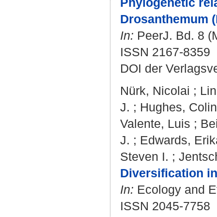
Phylogenetic rel
Drosanthemum (R
In:
PeerJ. Bd. 8 (M
ISSN 2167-8359
DOI der Verlagsv
Nürk, Nicolai
;
Lin
J.
;
Hughes, Colin
Valente, Luis
;
Bei
J.
;
Edwards, Erik
Steven I.
;
Jentsc
Diversification 
In:
Ecology and Evo
ISSN 2045-7758