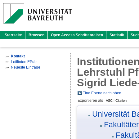
Startseite
Browsen
Open Access Schriftenreihen
Statistik
Suc
Kontakt
Institutione
Leitlinien EPub
Neueste Einträge
Lehrstuhl Pf
Sigrid Lied
Eine Ebene nach oben ...
Exportieren als
Universität B
Fakultäte
Fakult