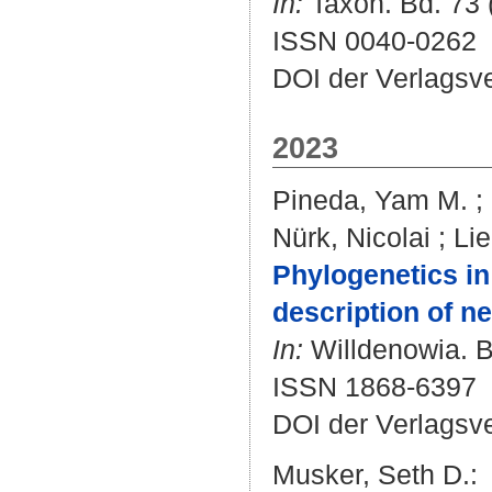
In:
Taxon. Bd. 73 (
ISSN 0040-0262
DOI der Verlagsv
2023
Pineda, Yam M.
;
Nürk, Nicolai
;
Li
Phylogenetics i
description of n
In:
Willdenowia. Bd
ISSN 1868-6397
DOI der Verlagsv
Musker, Seth D.
: