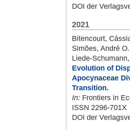
DOI der Verlagsv
2021
Bitencourt, Cássi
Simões, André O.
Liede-Schumann, 
Evolution of Disp
Apocynaceae Dive
Transition.
In:
Frontiers in Ec
ISSN 2296-701X
DOI der Verlagsv