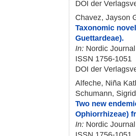
DOI der Verlagsv
Chavez, Jayson 
Taxonomic novelt
Guettardeae).
In:
Nordic Journal 
ISSN 1756-1051
DOI der Verlagsv
Alfeche, Niña Kat
Schumann, Sigrid
Two new endemic
Ophiorrhizeae) f
In:
Nordic Journal 
ISSN 1756-1051