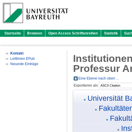
Startseite
Browsen
Open Access Schriftenreihen
Statistik
Suc
Kontakt
Institutione
Leitlinien EPub
Neueste Einträge
Professur A
Eine Ebene nach oben ...
Exportieren als
Universität B
Fakultäte
Fakult
Ins