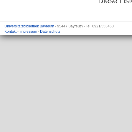
Diese Lis
Universitätsbibliothek Bayreuth
- 95447 Bayreuth - Tel. 0921/553450
Kontakt
-
Impressum
-
Datenschutz