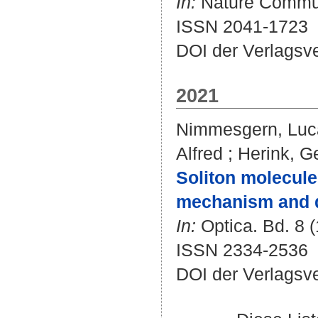
In:
Nature Communi
ISSN 2041-1723
DOI der Verlagsv
2021
Nimmesgern, Luc
Alfred
;
Herink, G
Soliton molecule
mechanism and di
In:
Optica. Bd. 8 (
ISSN 2334-2536
DOI der Verlagsv