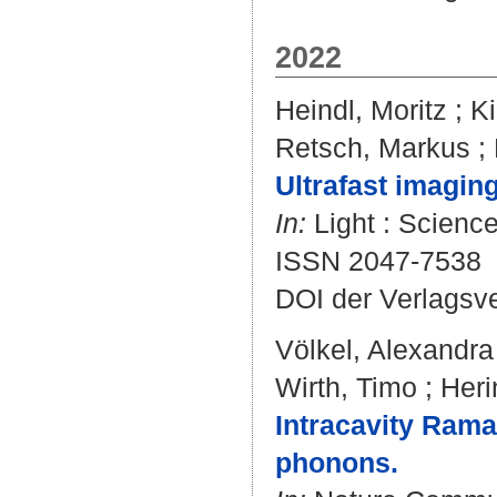
2022
Heindl, Moritz
;
Ki
Retsch, Markus
;
Ultrafast imagin
In:
Light : Science
ISSN 2047-7538
DOI der Verlagsv
Völkel, Alexandra
Wirth, Timo
;
Heri
Intracavity Rama
phonons.