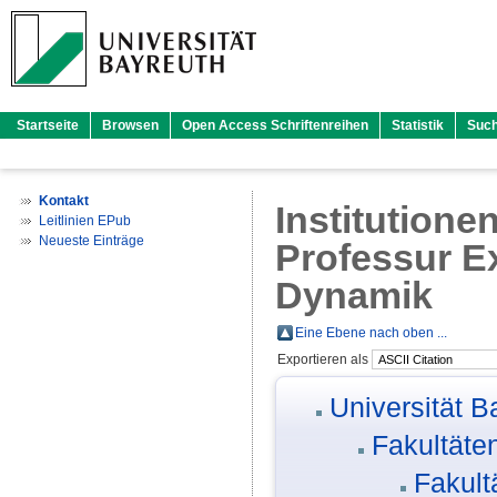
Startseite
Browsen
Open Access Schriftenreihen
Statistik
Suc
Kontakt
Institutione
Leitlinien EPub
Neueste Einträge
Professur Ex
Dynamik
Eine Ebene nach oben ...
Exportieren als
Universität B
Fakultäte
Fakult