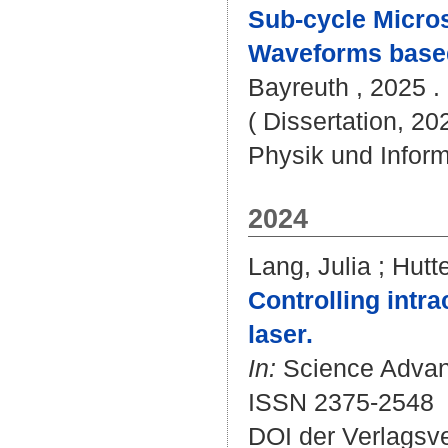
Sub-cycle Micros
Waveforms base
Bayreuth , 2025 . 
( Dissertation, 20
Physik und Inform
2024
Lang, Julia
;
Hutt
Controlling intra
laser.
In:
Science Advanc
ISSN 2375-2548
DOI der Verlagsv