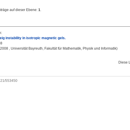
nträge auf dieser Ebene:
1
.
n
:
g instability in isotropic magnetic gels.
08
, 2008 , Universität Bayreuth, Fakultät für Mathematik, Physik und Informatik)
Diese 
0921/553450