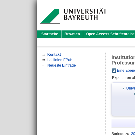
Startseite
Browsen
Open Access Schriftenreihe
Kontakt
Instituti
Leitlinien EPub
Professur
Neueste Einträge
Eine Ebene
Exportieren a
Unive
Springe zu:
2