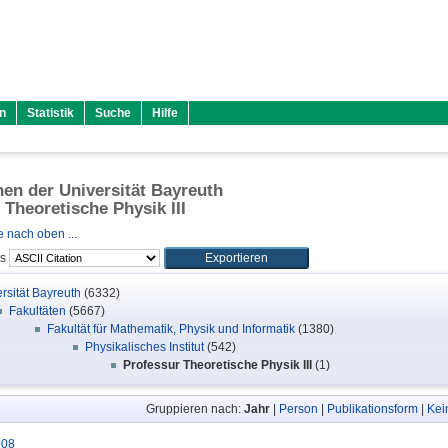
n
Statistik
Suche
Hilfe
onen der Universität Bayreuth
 Theoretische Physik III
 nach oben ...
ls
rsität Bayreuth
(6332)
Fakultäten
(5667)
Fakultät für Mathematik, Physik und Informatik
(1380)
Physikalisches Institut
(542)
Professur Theoretische Physik III
(1)
Gruppieren nach:
Jahr
|
Person
|
Publikationsform
|
Kei
008